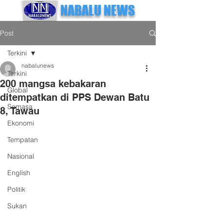
NABALU NEWS
Post
Terkini
nabalunews
Terkini
200 mangsa kebakaran
Global
ditempatkan di PPS Dewan Batu
Semasa
8, Tawau
Ekonomi
Tempatan
Nasional
English
Politik
Sukan