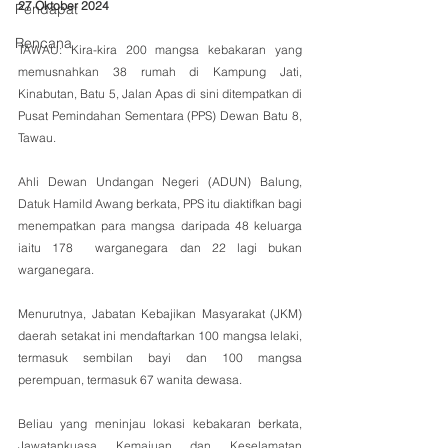
27 Oktober 2024
Pendapat
Rencana
TAWAU: Kira-kira 200 mangsa kebakaran yang 
memusnahkan 38 rumah di Kampung Jati, 
Kinabutan, Batu 5, Jalan Apas di sini ditempatkan di 
Pusat Pemindahan Sementara (PPS) Dewan Batu 8, 
Tawau.
Ahli Dewan Undangan Negeri (ADUN) Balung, 
Datuk Hamild Awang berkata, PPS itu diaktifkan bagi 
menempatkan para mangsa daripada 48 keluarga 
iaitu 178  warganegara dan 22 lagi bukan 
warganegara.
Menurutnya, Jabatan Kebajikan Masyarakat (JKM) 
daerah setakat ini mendaftarkan 100 mangsa lelaki, 
termasuk sembilan bayi dan 100 mangsa 
perempuan, termasuk 67 wanita dewasa.
Beliau yang meninjau lokasi kebakaran berkata, 
Jawatankuasa Kemajuan dan Keselamatan 