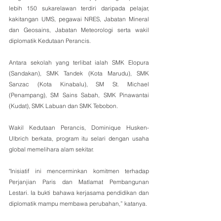
lebih 150 sukarelawan terdiri daripada pelajar, 
kakitangan UMS, pegawai NRES, Jabatan Mineral 
dan Geosains, Jabatan Meteorologi serta wakil 
diplomatik Kedutaan Perancis.
Antara sekolah yang terlibat ialah SMK Elopura 
(Sandakan), SMK Tandek (Kota Marudu), SMK 
Sanzac (Kota Kinabalu), SM St. Michael 
(Penampang), SM Sains Sabah, SMK Pinawantai 
(Kudat), SMK Labuan dan SMK Tebobon.
Wakil Kedutaan Perancis, Dominique Husken-
Ulbrich berkata, program itu selari dengan usaha 
global memelihara alam sekitar.
"Inisiatif ini mencerminkan komitmen terhadap 
Perjanjian Paris dan Matlamat Pembangunan 
Lestari. Ia bukti bahawa kerjasama pendidikan dan 
diplomatik mampu membawa perubahan,” katanya.