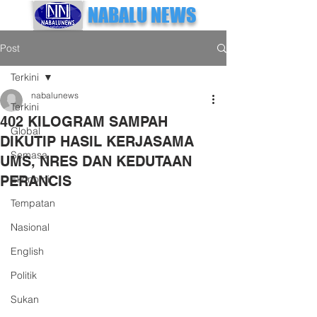
NABALU NEWS
Post
Terkini
nabalunews
Terkini
402 KILOGRAM SAMPAH
Global
DIKUTIP HASIL KERJASAMA
Semasa
UMS, NRES DAN KEDUTAAN
PERANCIS
Ekonomi
Tempatan
Nasional
English
Politik
Sukan