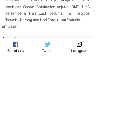
Program itu adalah antara pengisian utama 
sambutan Ocean Celebration anjuran BMRI UMS 
bersempena Hari Laut Sedunia, Hari Segitiga 
Terumbu Karang dan Hari Penyu Laut Sedunia.
Tempatan
Facebook
Twitter
Instagram
See All
Related Posts