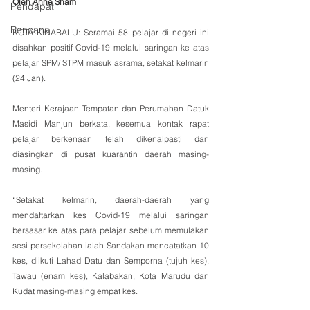
Oleh Anne Sham
Pendapat
Rencana
KOTA KINABALU: Seramai 58 pelajar di negeri ini 
disahkan positif Covid-19 melalui saringan ke atas 
pelajar SPM/ STPM masuk asrama, setakat kelmarin 
(24 Jan).
Menteri Kerajaan Tempatan dan Perumahan Datuk 
Masidi Manjun berkata, kesemua kontak rapat 
pelajar berkenaan telah dikenalpasti dan 
diasingkan di pusat kuarantin daerah masing-
masing. 
“Setakat kelmarin, daerah-daerah yang 
mendaftarkan kes Covid-19 melalui saringan 
bersasar ke atas para pelajar sebelum memulakan 
sesi persekolahan ialah Sandakan mencatatkan 10 
kes, diikuti Lahad Datu dan Semporna (tujuh kes), 
Tawau (enam kes), Kalabakan, Kota Marudu dan 
Kudat masing-masing empat kes.