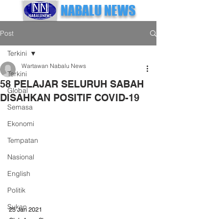
NABALU NEWS
Post
Terkini
Wartawan Nabalu News
Terkini
58 PELAJAR SELURUH SABAH
Global
DISAHKAN POSITIF COVID-19
Semasa
Ekonomi
Tempatan
Nasional
English
Politik
Sukan
25 Jan 2021