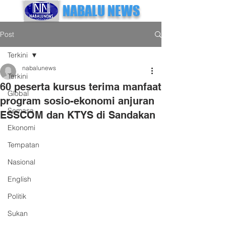
NABALU NEWS
Post
Terkini
nabalunews
Terkini
60 peserta kursus terima manfaat
Global
program sosio-ekonomi anjuran
Semasa
ESSCOM dan KTYS di Sandakan
Ekonomi
Tempatan
Nasional
English
Politik
Sukan