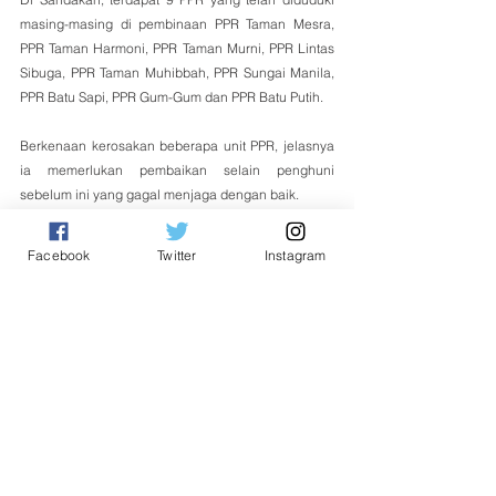
masing-masing di pembinaan PPR Taman Mesra, 
PPR Taman Harmoni, PPR Taman Murni, PPR Lintas 
Sibuga, PPR Taman Muhibbah, PPR Sungai Manila, 
PPR Batu Sapi, PPR Gum-Gum dan PPR Batu Putih.
Berkenaan kerosakan beberapa unit PPR, jelasnya 
ia memerlukan pembaikan selain penghuni 
sebelum ini yang gagal menjaga dengan baik.
Pada majlis sama, Joachim turut menyantuni 
Facebook
Twitter
Instagram
penduduk PPR Taman Harmoni selain 
berkesempatan mengedarkan bendera negeri 
Sabah kepada pemandu kenderaan di Lapangan 
Terbang bagi sambutan Hari Sabah pada 31 Ogos 
ini. 
Tempatan