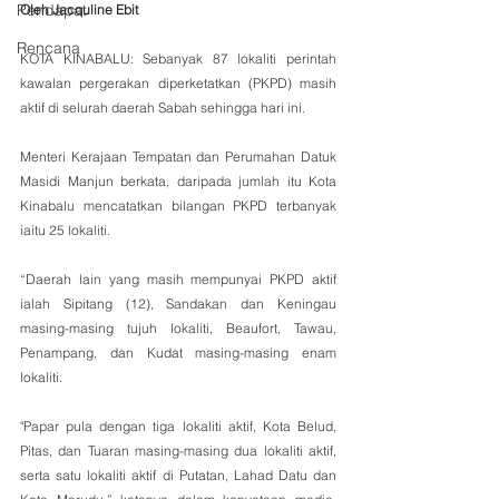
Pendapat
Oleh Jacquline Ebit
Rencana
KOTA KINABALU: Sebanyak 87 lokaliti perintah 
kawalan pergerakan diperketatkan (PKPD) masih 
aktif di selurah daerah Sabah sehingga hari ini.
Menteri Kerajaan Tempatan dan Perumahan Datuk 
Masidi Manjun berkata, daripada jumlah itu Kota 
Kinabalu mencatatkan bilangan PKPD terbanyak 
iaitu 25 lokaliti.
“Daerah lain yang masih mempunyai PKPD aktif 
ialah Sipitang (12), Sandakan dan Keningau 
masing-masing tujuh lokaliti, Beaufort, Tawau, 
Penampang, dan Kudat masing-masing enam 
lokaliti. 
"Papar pula dengan tiga lokaliti aktif, Kota Belud, 
Pitas, dan Tuaran masing-masing dua lokaliti aktif, 
serta satu lokaliti aktif di Putatan, Lahad Datu dan 