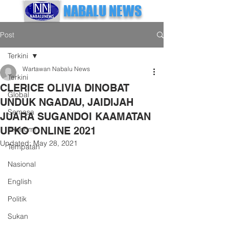
NABALU NEWS
Post
Terkini
Wartawan Nabalu News
Terkini
CLERICE OLIVIA DINOBAT
Global
UNDUK NGADAU, JAIDIJAH
Semasa
JUARA SUGANDOI KAAMATAN
UPKO ONLINE 2021
Ekonomi
Updated:
May 28, 2021
Tempatan
Nasional
English
Politik
Sukan