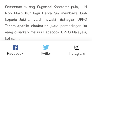
Sementara itu bagi Sugandoi Kaamatan pula, “Hiti 
Noh Maso Ku” lagu Debra Sia membawa tuah 
kepada Jaidijah Jaidi mewakili Bahagian UPKO 
Tenom apabila dinobatkan juara pertandingan itu 
yang disiarkan melalui Facebook UPKO Malaysia, 
kelmarin.
Naib Johan dimenangi oleh Hayden Hansannon 
Facebook
Twitter
Instagram
Suimin mewakili UPKO Bahagian Papar dan tempat 
ketiga Alvein Dee Albenus (UPKO Bahagian 
Beluran), 
Tempatan
See All
Related Posts