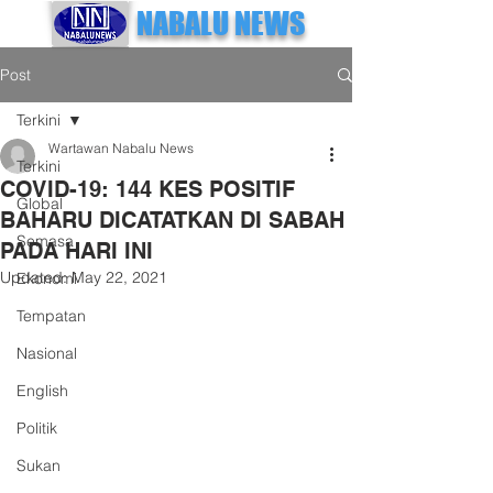
NABALU NEWS
Post
Terkini
Wartawan Nabalu News
Terkini
COVID-19: 144 KES POSITIF
Global
BAHARU DICATATKAN DI SABAH
Semasa
PADA HARI INI
Updated:
May 22, 2021
Ekonomi
Tempatan
Nasional
English
Politik
Sukan