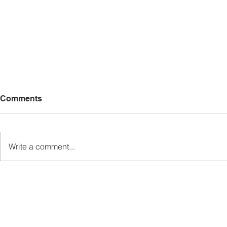
Comments
Write a comment...
MINDET Sports strengthens
Sukan MIN
camaraderie, cooperation
semangat k
among agencies
kerjasama 