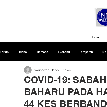
Home
Terkini
Global
Semasa
Ekonomi
Tempatan
Nas
Wartawan Nabalu News
Rencana
COVID-19: SABAH
BAHARU PADA HA
44 KES BERBAND