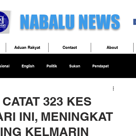
NABALU NEWS
Aduan Rakyat
Contact
About
ional
English
Politik
Sukan
Pendapat
 CATAT 323 KES
RI INI, MENINGKAT
ING KELMARIN