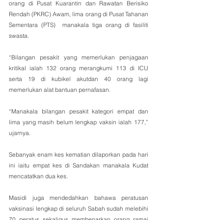
orang di Pusat Kuarantin dan Rawatan Berisiko 
Rendah (PKRC) Awam, lima orang di Pusat Tahanan 
Sementara (PTS)  manakala tiga orang di fasiliti 
swasta.
“Bilangan pesakit yang memerlukan penjagaan 
kritikal ialah 132 orang merangkumi 113 di ICU 
serta 19 di kubikel akutdan 40 orang lagi 
memerlukan alat bantuan pernafasan. 
“Manakala bilangan pesakit kategori empat dan 
lima yang masih belum lengkap vaksin ialah 177,” 
ujarnya.
Sebanyak enam kes kematian dilaporkan pada hari 
ini iaitu empat kes di Sandakan manakala Kudat 
mencatatkan dua kes.
Masidi juga mendedahkan bahawa peratusan 
vaksinasi lengkap di seluruh Sabah sudah melebihi 
70 peratus sekaligus membenarkan orang ramai 