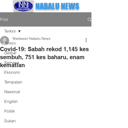
NABALU NEWS
Post
Terkini
Wartawan Nabalu News
Terkini
Covid-19: Sabah rekod 1,145 kes
Global
sembuh, 751 kes baharu, enam
Semasa
kematian
Ekonomi
Tempatan
Nasional
English
Politik
Sukan