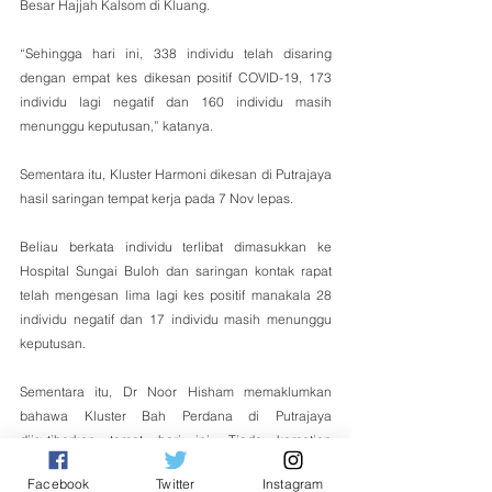
Besar Hajjah Kalsom di Kluang.
“Sehingga hari ini, 338 individu telah disaring 
dengan empat kes dikesan positif COVID-19, 173 
individu lagi negatif dan 160 individu masih 
menunggu keputusan,” katanya.
Sementara itu, Kluster Harmoni dikesan di Putrajaya 
hasil saringan tempat kerja pada 7 Nov lepas.
Beliau berkata individu terlibat dimasukkan ke 
Hospital Sungai Buloh dan saringan kontak rapat 
telah mengesan lima lagi kes positif manakala 28 
individu negatif dan 17 individu masih menunggu 
keputusan.
Sementara itu, Dr Noor Hisham memaklumkan 
bahawa Kluster Bah Perdana di Putrajaya 
diisytiharkan tamat hari ini. Tiada kematian 
dilaporkan bagi kedua-dua kluster itu. - Bernama
Facebook
Twitter
Instagram