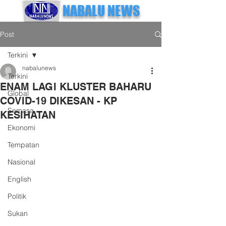
NABALU NEWS
Post
Terkini
nabalunews
Terkini
ENAM LAGI KLUSTER BAHARU
Global
COVID-19 DIKESAN - KP
Semasa
KESIHATAN
Ekonomi
Tempatan
Nasional
English
Politik
Sukan