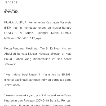
Pendapat
Rencana
9 Nov 2020
KUALA LUMPUR: Kementerian Kesihatan Malaysia 
(KKM) hari ini mengesan enam lagi kluster baharu 
COVID-19 di Sabah, Selangor, Kuala Lumpur, 
Melaka, Johor dan Putrajaya.
Ketua Pengarah Kesihatan Tan Sri Dr Noor Hisham 
Abdullah berkata Kluster Nahaba dikesan di Kota 
Belud, Sabah yang mencatatkan 25 kes positif 
setakat ini.
“Kes indeks bagi kluster ini (iaitu kes ke-35,808) 
dikenal pasti hasil saringan individu bergejala pada 
4 Nov lepas.
“Kesemua mereka yang positif dimasukkan ke Pusat 
Kuarantin dan Rawatan COVID-19 Berisiko Rendah 
Seri Bayu Pirasan di Kota Belud,” katanya pada 