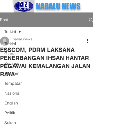
NABALU NEWS
Post
Terkini
nabalunews
Terkini
ESSCOM, PDRM LAKSANA
Global
PENERBANGAN IHSAN HANTAR
Semasa
PEGAWAI KEMALANGAN JALAN
RAYA
Ekonomi
Tempatan
Nasional
English
Politik
Sukan