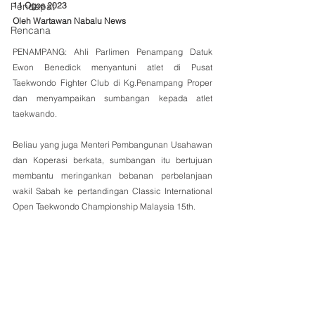
Pendapat
11 Ogos 2023 
Oleh Wartawan Nabalu News
Rencana
PENAMPANG: Ahli Parlimen Penampang Datuk 
Ewon Benedick menyantuni atlet di Pusat 
Taekwondo Fighter Club di Kg.Penampang Proper 
dan menyampaikan sumbangan kepada atlet 
taekwando.
Beliau yang juga Menteri Pembangunan Usahawan 
dan Koperasi berkata, sumbangan itu bertujuan 
membantu meringankan bebanan perbelanjaan 
wakil Sabah ke pertandingan Classic International 
Open Taekwondo Championship Malaysia 15th. 