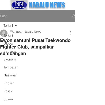
NABALU NEWS
Post
Terkini
Wartawan Nabalu News
Terkini
Ewon santuni Pusat Taekwondo
Global
Fighter Club, sampaikan
Semasa
sumbangan
Ekonomi
Tempatan
Nasional
English
Politik
Sukan