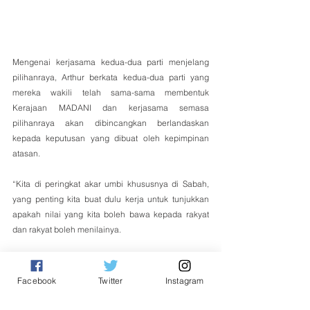
Mengenai kerjasama kedua-dua parti menjelang 
pilihanraya, Arthur berkata kedua-dua parti yang 
mereka wakili telah sama-sama membentuk 
Kerajaan MADANI dan kerjasama semasa 
pilihanraya akan dibincangkan berlandaskan 
kepada keputusan yang dibuat oleh kepimpinan 
atasan.
“Kita di peringkat akar umbi khususnya di Sabah, 
yang penting kita buat dulu kerja untuk tunjukkan 
apakah nilai yang kita boleh bawa kepada rakyat 
dan rakyat boleh menilainya.
“Kita juga ingin menunjukkan bahawa kita berfikiran 
terbuka dan inovatif mencari kaedah baharu untuk 
Facebook
Twitter
Instagram
bekerja melalui kerjasama politik.