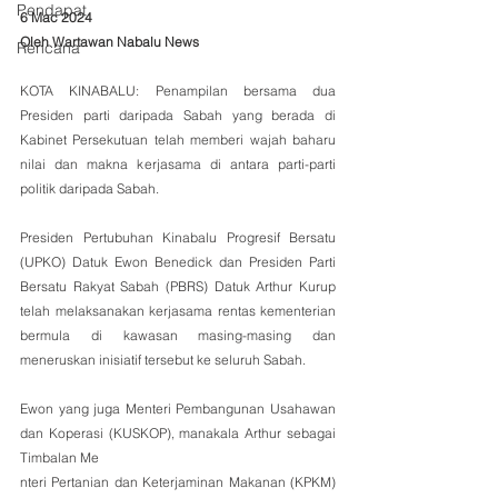
Pendapat
6 Mac 2024
Oleh Wartawan Nabalu News 
Rencana
KOTA KINABALU: Penampilan bersama dua 
Presiden parti daripada Sabah yang berada di 
Kabinet Persekutuan telah memberi wajah baharu 
nilai dan makna kerjasama di antara parti-parti 
politik daripada Sabah.
Presiden Pertubuhan Kinabalu Progresif Bersatu 
(UPKO) Datuk Ewon Benedick dan Presiden Parti 
Bersatu Rakyat Sabah (PBRS) Datuk Arthur Kurup 
telah melaksanakan kerjasama rentas kementerian 
bermula di kawasan masing-masing dan 
meneruskan inisiatif tersebut ke seluruh Sabah.
Ewon yang juga Menteri Pembangunan Usahawan 
dan Koperasi (KUSKOP), manakala Arthur sebagai 
Timbalan Me
nteri Pertanian dan Keterjaminan Makanan (KPKM) 