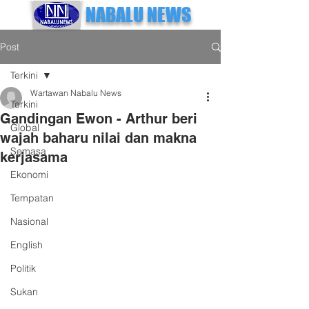
NABALU NEWS
Post
Terkini
Wartawan Nabalu News
Terkini
Gandingan Ewon - Arthur beri
Global
wajah baharu nilai dan makna
Semasa
kerjasama
Ekonomi
Tempatan
Nasional
English
Politik
Sukan