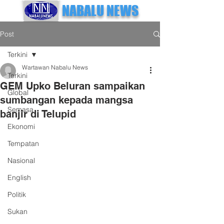
NABALU NEWS
Post
Terkini
Wartawan Nabalu News
Terkini
GEM Upko Beluran sampaikan
Global
sumbangan kepada mangsa
Semasa
banjir di Telupid
Ekonomi
Tempatan
Nasional
English
Politik
Sukan