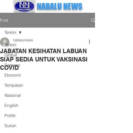
NABALU NEWS
Post
Terkini
nabalunews
Terkini
JABATAN KESIHATAN LABUAN
Global
SIAP SEDIA UNTUK VAKSINASI
Semasa
COVID
Ekonomi
Tempatan
Nasional
English
Politik
Sukan