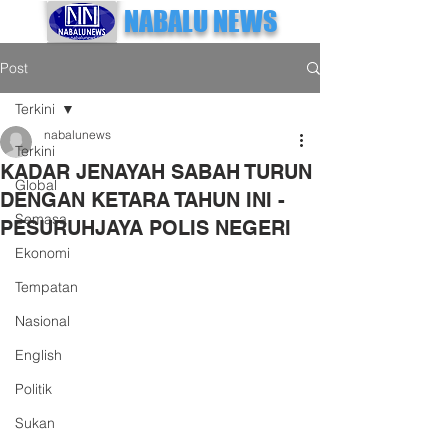
NABALU NEWS
Post
Terkini
nabalunews
Terkini
KADAR JENAYAH SABAH TURUN
Global
DENGAN KETARA TAHUN INI -
Semasa
PESURUHJAYA POLIS NEGERI
Ekonomi
Tempatan
Nasional
English
Politik
Sukan