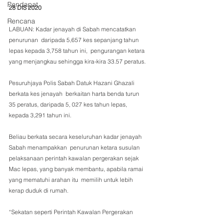
Pendapat
28 DIS 2020
Rencana
LABUAN: Kadar jenayah di Sabah mencatatkan 
penurunan  daripada 5,657 kes sepanjang tahun 
lepas kepada 3,758 tahun ini,  pengurangan ketara 
yang menjangkau sehingga kira-kira 33.57 peratus.
Pesuruhjaya Polis Sabah Datuk Hazani Ghazali 
berkata kes jenayah  berkaitan harta benda turun 
35 peratus, daripada 5, 027 kes tahun lepas,  
kepada 3,291 tahun ini.
Beliau berkata secara keseluruhan kadar jenayah 
Sabah menampakkan  penurunan ketara susulan 
pelaksanaan perintah kawalan pergerakan sejak  
Mac lepas, yang banyak membantu, apabila ramai 
yang mematuhi arahan itu  memilih untuk lebih 
kerap duduk di rumah.
“Sekatan seperti Perintah Kawalan Pergerakan 