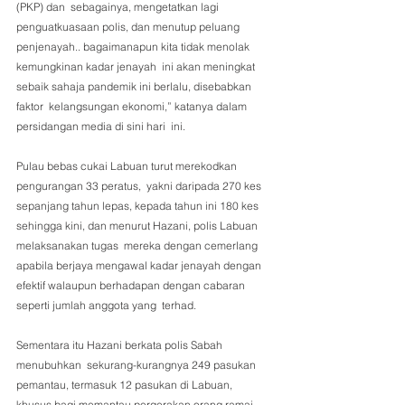
(PKP) dan  sebagainya, mengetatkan lagi 
penguatkuasaan polis, dan menutup peluang  
penjenayah.. bagaimanapun kita tidak menolak 
kemungkinan kadar jenayah  ini akan meningkat 
sebaik sahaja pandemik ini berlalu, disebabkan 
faktor  kelangsungan ekonomi,” katanya dalam 
persidangan media di sini hari  ini.
Pulau bebas cukai Labuan turut merekodkan 
pengurangan 33 peratus,  yakni daripada 270 kes 
sepanjang tahun lepas, kepada tahun ini 180 kes  
sehingga kini, dan menurut Hazani, polis Labuan 
melaksanakan tugas  mereka dengan cemerlang 
apabila berjaya mengawal kadar jenayah dengan  
efektif walaupun berhadapan dengan cabaran 
seperti jumlah anggota yang  terhad.
Sementara itu Hazani berkata polis Sabah 
menubuhkan  sekurang-kurangnya 249 pasukan 
pemantau, termasuk 12 pasukan di Labuan,  
khusus bagi memantau pergerakan orang ramai 