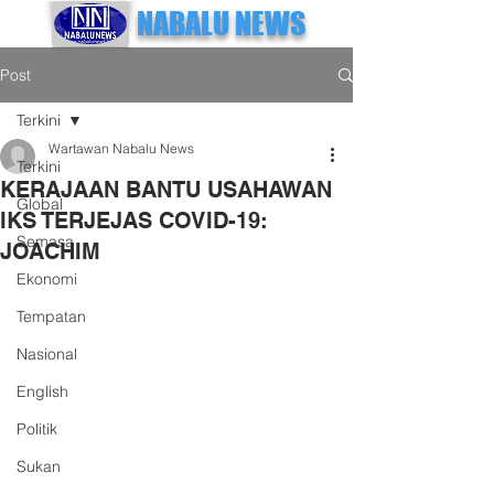
NABALU NEWS
Post
Terkini
Wartawan Nabalu News
Terkini
KERAJAAN BANTU USAHAWAN
Global
IKS TERJEJAS COVID-19:
Semasa
JOACHIM
Ekonomi
Tempatan
Nasional
English
Politik
Sukan