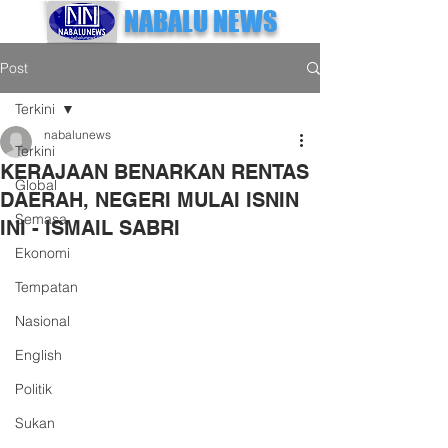
NABALU NEWS
Post
Terkini
nabalunews
Terkini
KERAJAAN BENARKAN RENTAS
Global
DAERAH, NEGERI MULAI ISNIN
Semasa
INI - ISMAIL SABRI
Ekonomi
Tempatan
Nasional
English
Politik
Sukan