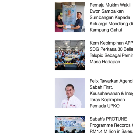
Pemaju Mukim Wakili
Ewon Sampaikan
Sumbangan Kepada
Keluarga Mendiang di
Kampung Gahui
Kem Kepimpinan AP
SDG Perkasa 30 Belia
Telupid Sebagai Pemi
Masa Hadapan
Felix Tawarkan Agenda
Sabah First,
Keusahawanan & Integ
Teras Kepimpinan
Pemuda UPKO
Sabah’s PROTUNE
Programme Records 
RM1.4 Million in Sales