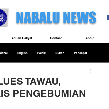
NABALU NEWS
Aduan Rakyat
Contact
About
ional
English
Politik
Sukan
Pendapat
LUES TAWAU,
LIS PENGEBUMIAN