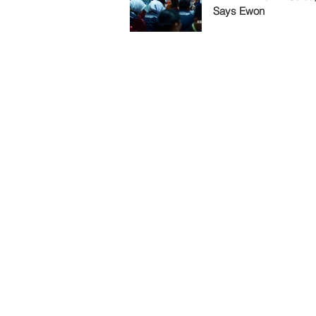
Says Ewon