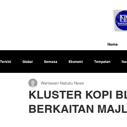
Home
Terkini
Global
Semasa
Ekonomi
Tempatan
Nas
Wartawan Nabalu News
Rencana
KLUSTER KOPI B
BERKAITAN MAJ