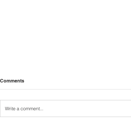
Comments
Write a comment...
Pemaju Mukim Wakili Ewon
Kem Kepim