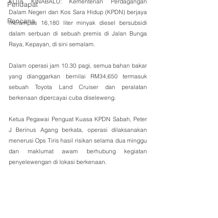
KOTA KINABALU: Kementerian Perdagangan 
Pendapat
Dalam Negeri dan Kos Sara Hidup (KPDN) berjaya 
Rencana
merampas 16,180 liter minyak diesel bersubsidi 
dalam serbuan di sebuah premis di Jalan Bunga 
Raya, Kepayan, di sini semalam.
Dalam operasi jam 10.30 pagi, semua bahan bakar 
yang dianggarkan bernilai RM34,650 termasuk 
sebuah Toyota Land Cruiser dan peralatan 
berkenaan dipercayai cuba diseleweng.
Ketua Pegawai Penguat Kuasa KPDN Sabah, Peter 
J Berinus Agang berkata, operasi dilaksanakan 
menerusi Ops Tiris hasil risikan selama dua minggu 
dan maklumat awam berhubung kegiatan 
penyelewengan di lokasi berkenaan.