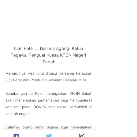
Tuan Peter J. Berinus Agang- Ketua 
Pegawai Penguat Kuasa KPDN Negeri 
Sabah
Menurutnya, kes turut dibaca bersama Peraturan 
3(1) Peraturan-Peraturan Kawalan Bekalan 1974.
Sehubungan itu, Peter menegaskan, KPDN Sabah 
akan meneruskan pemantauan bagi membanteras 
ketirisan petrol RON95 dan diesel bersubsidi di 
seluruh negeri.
Katanya, orang ramai digesa agar menyalurkan 
maklumat melalui talian 019-2794317 / 019-