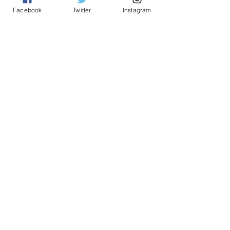
8488000, portal eaduan.kpdn.gov.my, talian 1-800-
Facebook
Twitter
Instagram
886-800 atau aplikasi Ez ADU KPDN.
Tempatan
See All
Related Posts