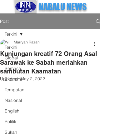
NABALU NEWS
Post
Terkini
Marryan Razan
Terkini
Kunjungan kreatif 72 Orang Asal
Global
Sarawak ke Sabah meriahkan
Semasa
sambutan Kaamatan
Updated:
May 2, 2022
Ekonomi
Tempatan
Nasional
English
Politik
Sukan