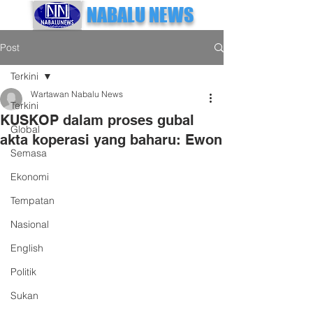
NABALU NEWS
Post
Terkini
Wartawan Nabalu News
Terkini
KUSKOP dalam proses gubal
Global
akta koperasi yang baharu: Ewon
Semasa
Ekonomi
Tempatan
Nasional
English
Politik
Sukan