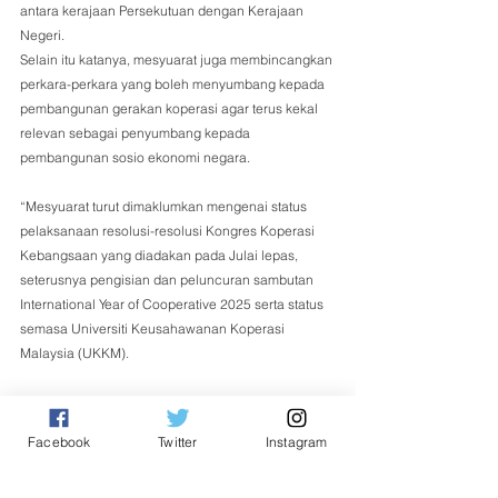
antara kerajaan Persekutuan dengan Kerajaan 
Negeri. 
Selain itu katanya, mesyuarat juga membincangkan 
perkara-perkara yang boleh menyumbang kepada 
pembangunan gerakan koperasi agar terus kekal 
relevan sebagai penyumbang kepada 
pembangunan sosio ekonomi negara.
“Mesyuarat turut dimaklumkan mengenai status 
pelaksanaan resolusi-resolusi Kongres Koperasi 
Kebangsaan yang diadakan pada Julai lepas, 
seterusnya pengisian dan peluncuran sambutan 
International Year of Cooperative 2025 serta status 
semasa Universiti Keusahawanan Koperasi 
Malaysia (UKKM).
“Isu-isu yang melibatkan penyelarasan dengan 
Kerajaan Negeri juga dibincangkan,” katanya.
Facebook
Twitter
Instagram
Nasional