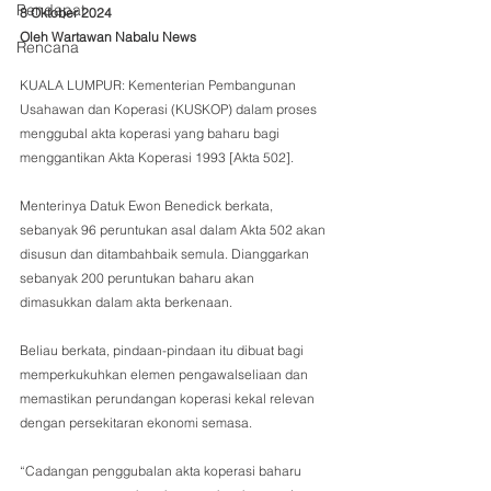
Pendapat
8 Oktober 2024
Oleh Wartawan Nabalu News
Rencana
KUALA LUMPUR: Kementerian Pembangunan 
Usahawan dan Koperasi (KUSKOP) dalam proses 
menggubal akta koperasi yang baharu bagi 
menggantikan Akta Koperasi 1993 [Akta 502].  
Menterinya Datuk Ewon Benedick berkata, 
sebanyak 96 peruntukan asal dalam Akta 502 akan 
disusun dan ditambahbaik semula. Dianggarkan 
sebanyak 200 peruntukan baharu akan 
dimasukkan dalam akta berkenaan. 
Beliau berkata, pindaan-pindaan itu dibuat bagi 
memperkukuhkan elemen pengawalseliaan dan 
memastikan perundangan koperasi kekal relevan 
dengan persekitaran ekonomi semasa.
“Cadangan penggubalan akta koperasi baharu 