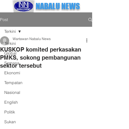
NABALU NEWS
Post
Terkini
Wartawan Nabalu News
Terkini
KUSKOP komited perkasakan
Global
PMKS, sokong pembangunan
Semasa
sektor tersebut
Ekonomi
Tempatan
Nasional
English
Politik
Sukan