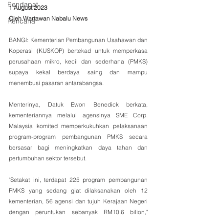
Pendapat
1 August 2023
Oleh Wartawan Nabalu News
Rencana
BANGI: Kementerian Pembangunan Usahawan dan 
Koperasi (KUSKOP) bertekad untuk memperkasa 
perusahaan mikro, kecil dan sederhana (PMKS) 
supaya kekal berdaya saing dan mampu 
menembusi pasaran antarabangsa.
Menterinya, Datuk Ewon Benedick berkata, 
kementeriannya melalui agensinya SME Corp. 
Malaysia komited memperkukuhkan pelaksanaan 
program-program pembangunan PMKS secara 
bersasar bagi meningkatkan daya tahan dan 
pertumbuhan sektor tersebut.
"Setakat ini, terdapat 225 program pembangunan 
PMKS yang sedang giat dilaksanakan oleh 12 
kementerian, 56 agensi dan tujuh Kerajaan Negeri 
dengan peruntukan sebanyak RM10.6 bilion," 