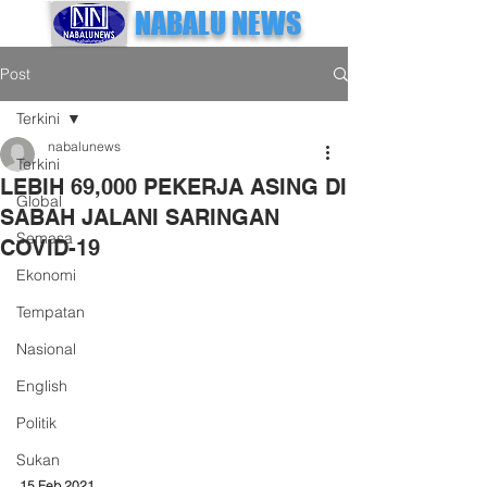
NABALU NEWS
Post
Terkini
nabalunews
Terkini
LEBIH 69,000 PEKERJA ASING DI
Global
SABAH JALANI SARINGAN
Semasa
COVID-19
Ekonomi
Tempatan
Nasional
English
Politik
Sukan
15 Feb 2021