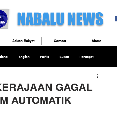
NABALU NEWS
Aduan Rakyat
Contact
About
ional
English
Politik
Sukan
Pendapat
 KERAJAAN GAGAL
UM AUTOMATIK