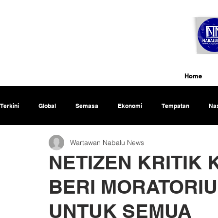
Home
Terkini
Global
Semasa
Ekonomi
Tempatan
Nas
Wartawan Nabalu News
Rencana
NETIZEN KRITIK
BERI MORATORI
UNTUK SEMUA