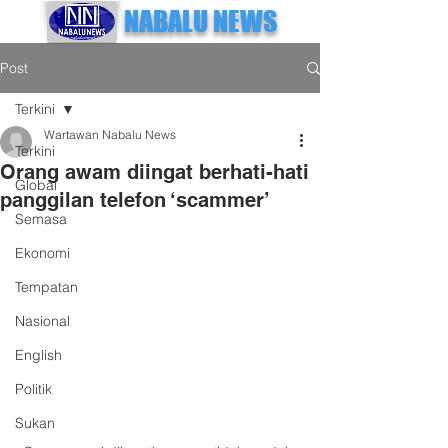
NABALU NEWS
Post
Terkini
Wartawan Nabalu News
Terkini
Orang awam diingat berhati-hati
Global
panggilan telefon ‘scammer’
Semasa
Ekonomi
Tempatan
Nasional
English
Politik
Sukan