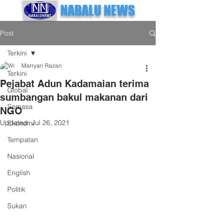
NABALU NEWS
Post
Terkini
Marryan Razan
Terkini
Pejabat Adun Kadamaian terima
Global
sumbangan bakul makanan dari
Semasa
NGO
Updated:
Jul 26, 2021
Ekonomi
Tempatan
Nasional
English
Politik
Sukan