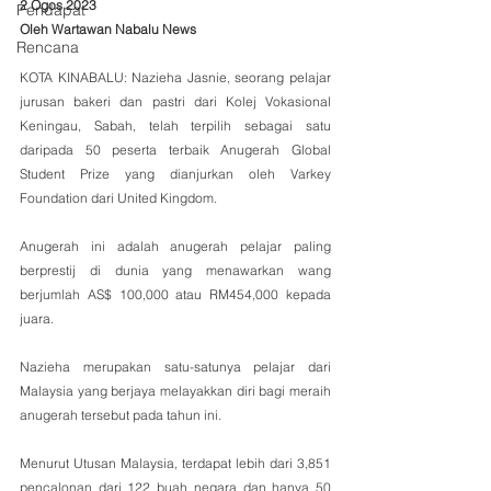
2 Ogos 2023
Pendapat
Oleh Wartawan Nabalu News
Rencana
KOTA KINABALU: Nazieha Jasnie, seorang pelajar 
jurusan bakeri dan pastri dari Kolej Vokasional 
Keningau, Sabah, telah terpilih sebagai satu 
daripada 50 peserta terbaik Anugerah Global 
Student Prize yang dianjurkan oleh Varkey 
Foundation dari United Kingdom.
Anugerah ini adalah anugerah pelajar paling 
berprestij di dunia yang menawarkan wang 
berjumlah AS$ 100,000 atau RM454,000 kepada 
juara.
Nazieha merupakan satu-satunya pelajar dari 
Malaysia yang berjaya melayakkan diri bagi meraih 
anugerah tersebut pada tahun ini.
Menurut Utusan Malaysia, terdapat lebih dari 3,851 
pencalonan dari 122 buah negara dan hanya 50 