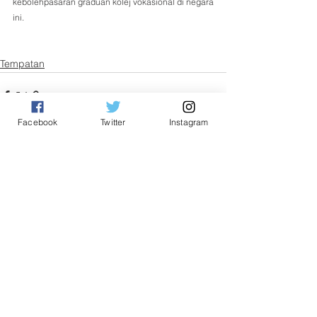
kebolehpasaran graduan kolej vokasional di negara 
ini.
Tempatan
Facebook
Twitter
Instagram
See All
Related Posts