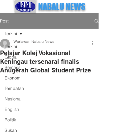
NABALU NEWS
Post
Terkini
Wartawan Nabalu News
Terkini
Pelajar Kolej Vokasional
Global
Keningau tersenarai finalis
Semasa
Anugerah Global Student Prize
Ekonomi
Tempatan
Nasional
English
Politik
Sukan