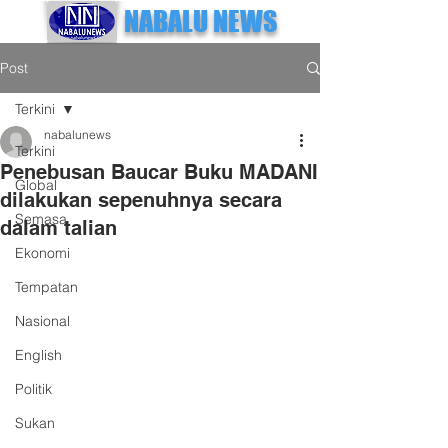
NABALU NEWS
Post
Terkini
nabalunews
Terkini
Penebusan Baucar Buku MADANI
Global
dilakukan sepenuhnya secara
Semasa
dalam talian
Ekonomi
Tempatan
Nasional
English
Politik
Sukan