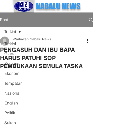
NABALU NEWS
Post
Terkini
Wartawan Nabalu News
Terkini
PENGASUH DAN IBU BAPA
Global
HARUS PATUHI SOP
Semasa
PEMBUKAAN SEMULA TASKA
Ekonomi
Tempatan
Nasional
English
Politik
Sukan