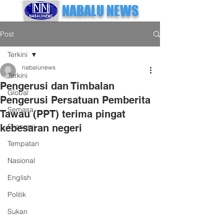
NABALU NEWS
Post
Terkini
nabalunews
Terkini
Pengerusi dan Timbalan
Global
Pengerusi Persatuan Pemberita
Semasa
Tawau (PPT) terima pingat
kebesaran negeri
Ekonomi
Tempatan
Nasional
English
Politik
Sukan