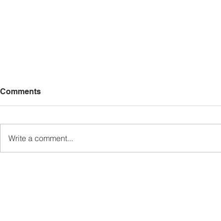
Comments
Write a comment...
MINDET Sports strengthens
Sukan MIN
camaraderie, cooperation
semangat k
among agencies
kerjasama 