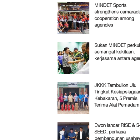
MINDET Sports
strengthens camarade
cooperation among
agencies
Sukan MINDET perku
semangat kekitaan,
kerjasama antara age
JKKK Tambulion Ulu
Tingkat Kesiapsiagaa
Kebakaran, 5 Premis
Terima Alat Pemadam
Ewon lancar RISE & S
SEED, perkasa
pembangunan usaha