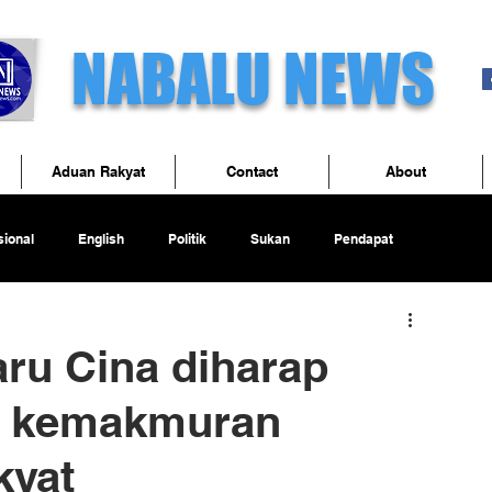
NABALU NEWS
Aduan Rakyat
Contact
About
ional
English
Politik
Sukan
Pendapat
ru Cina diharap
k kemakmuran
kyat