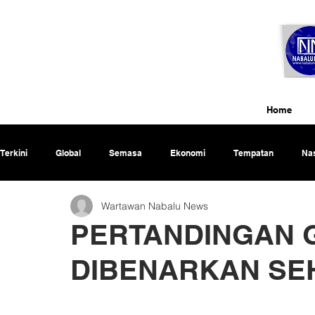
Home
Terkini
Global
Semasa
Ekonomi
Tempatan
Nas
Wartawan Nabalu News
Rencana
PERTANDINGAN G
DIBENARKAN SEH