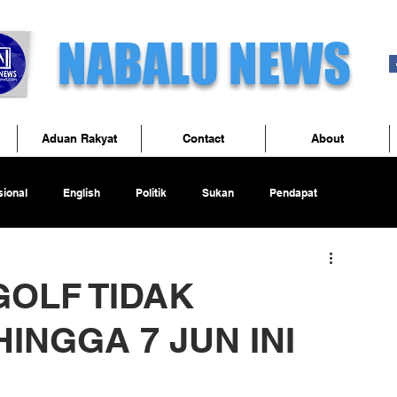
NABALU NEWS
Aduan Rakyat
Contact
About
ional
English
Politik
Sukan
Pendapat
OLF TIDAK
INGGA 7 JUN INI