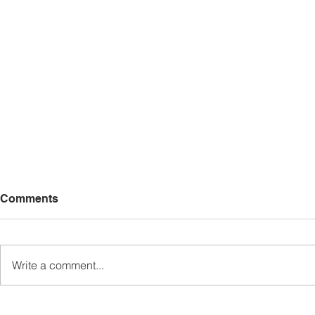
Comments
Write a comment...
MINDET Sports strengthens
Sukan MIN