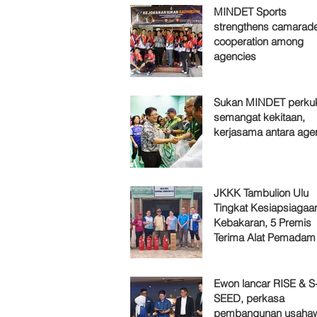
MINDET Sports
strengthens camarade
cooperation among
agencies
Sukan MINDET perku
semangat kekitaan,
kerjasama antara age
JKKK Tambulion Ulu
Tingkat Kesiapsiagaa
Kebakaran, 5 Premis
Terima Alat Pemadam
Ewon lancar RISE & S
SEED, perkasa
pembangunan usaha