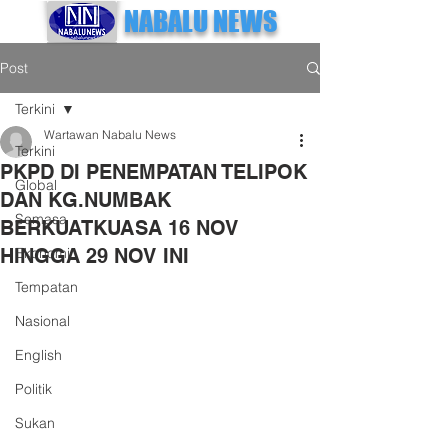
NABALU NEWS
Post
Terkini
Wartawan Nabalu News
Terkini
PKPD DI PENEMPATAN TELIPOK
Global
DAN KG.NUMBAK
Semasa
BERKUATKUASA 16 NOV
HINGGA 29 NOV INI
Ekonomi
Tempatan
Nasional
English
Politik
Sukan