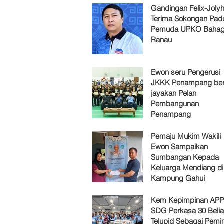
Gandingan Felix-Jol
Terima Sokongan Pad
Pemuda UPKO Bahag
Ranau
Ewon seru Pengerusi
JKKK Penampang ber
jayakan Pelan
Pembangunan
Penampang
Pemaju Mukim Wakili
Ewon Sampaikan
Sumbangan Kepada
Keluarga Mendiang di
Kampung Gahui
Kem Kepimpinan AP
SDG Perkasa 30 Belia
Telupid Sebagai Pemi