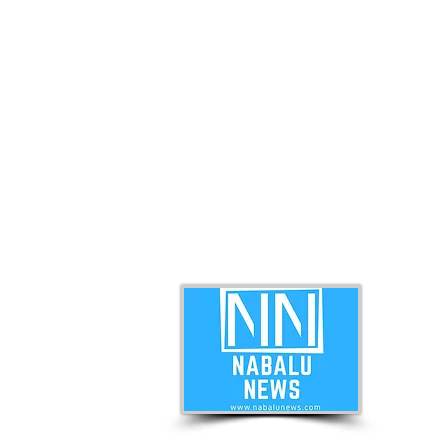
ABO
Nabal
news 