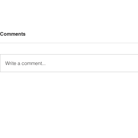
Comments
Write a comment...
Gandingan Felix-Jolyhame
Ewon seru 
Terima Sokongan Padu
Penampang
Pemuda UPKO Bahagian
jayakan Pe
Ranau
Pembangun