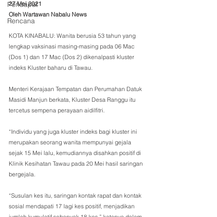
Pendapat
27 Mei 2021
Oleh Wartawan Nabalu News 
Rencana
KOTA KINABALU: Wanita berusia 53 tahun yang 
lengkap vaksinasi masing-masing pada 06 Mac 
(Dos 1) dan 17 Mac (Dos 2) dikenalpasti kluster 
indeks Kluster baharu di Tawau. 
Menteri Kerajaan Tempatan dan Perumahan Datuk 
Masidi Manjun berkata, Kluster Desa Ranggu itu 
tercetus sempena perayaan aidilfitri.
“Individu yang juga kluster indeks bagi kluster ini 
merupakan seorang wanita mempunyai gejala 
sejak 15 Mei lalu, kemudiannya disahkan positif di 
Klinik Kesihatan Tawau pada 20 Mei hasil saringan 
bergejala. 
“Susulan kes itu, saringan kontak rapat dan kontak 
sosial mendapati 17 lagi kes positif, menjadikan 
jumlah kumulatif sebanyak 18 kes,” katanya dalam 