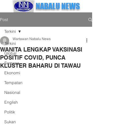
NABALU NEWS
Post
Terkini
Wartawan Nabalu News
Terkini
WANITA LENGKAP VAKSINASI
Global
POSITIF COVID, PUNCA
Semasa
KLUSTER BAHARU DI TAWAU
Ekonomi
Tempatan
Nasional
English
Politik
Sukan