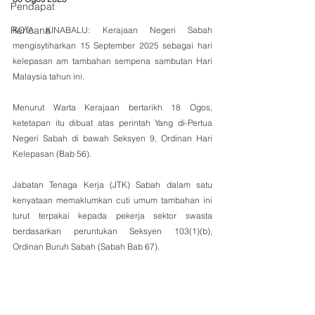
Pendapat
Rencana
KOTA KINABALU: Kerajaan Negeri Sabah 
mengisytiharkan 15 September 2025 sebagai hari 
kelepasan am tambahan sempena sambutan Hari 
Malaysia tahun ini.
Menurut Warta Kerajaan bertarikh 18 Ogos, 
ketetapan itu dibuat atas perintah Yang di-Pertua 
Negeri Sabah di bawah Seksyen 9, Ordinan Hari 
Kelepasan (Bab 56).
Jabatan Tenaga Kerja (JTK) Sabah dalam satu 
kenyataan memaklumkan cuti umum tambahan ini 
turut terpakai kepada pekerja sektor swasta 
berdasarkan peruntukan Seksyen 103(1)(b), 
Ordinan Buruh Sabah (Sabah Bab 67).