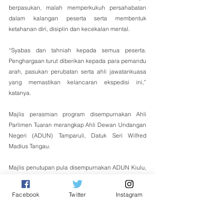
berpasukan, malah memperkukuh persahabatan 
dalam kalangan peserta serta membentuk 
ketahanan diri, disiplin dan kecekalan mental.
“Syabas dan tahniah kepada semua peserta. 
Penghargaan turut diberikan kepada para pemandu 
arah, pasukan perubatan serta ahli jawatankuasa 
yang memastikan kelancaran ekspedisi ini,” 
katanya.
Majlis perasmian program disempurnakan Ahli 
Parlimen Tuaran merangkap Ahli Dewan Undangan 
Negeri (ADUN) Tamparuli, Datuk Seri Wilfred 
Madius Tangau.
Majlis penutupan pula disempurnakan ADUN Kiulu, 
Datuk Joniston Bangkuai. Turut hadir Presiden SAB 
Mission, Jim Gabu.
Facebook
Twitter
Instagram
Tempatan