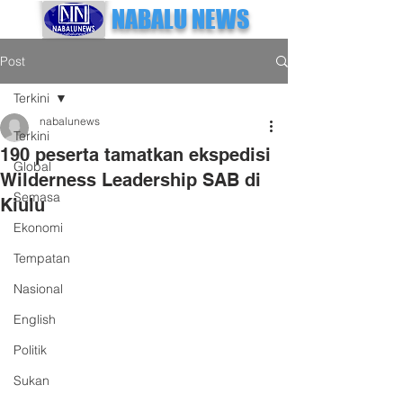
NABALU NEWS
Post
Terkini
nabalunews
Terkini
190 peserta tamatkan ekspedisi
Global
Wilderness Leadership SAB di
Semasa
Kiulu
Ekonomi
Tempatan
Nasional
English
Politik
Sukan