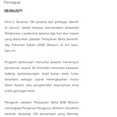
Pendapat
29 Mei 2026
Rencana
KIULU: Seramai 190 peserta dari pelbagai daerah 
di seluruh Sabah berjaya menamatkan ekspedisi 
Wilderness Leadership selama tiga hari dua malam 
yang dianjurkan Jabatan Pelayanan Belia Seventh-
day Adventist Sabah (SAB) Mission, di sini baru-
baru ini.
Program berkenaan menuntut peserta menempuh 
perjalanan sejauh 36 kilometer merentasi kawasan 
ladang, perkampungan, bukit bukau serta hutan 
belantara sebagai syarat melengkapkan modul 
Silver Award, iaitu pengiktirafan kepimpinan khas 
untuk golongan belia.
Pengarah Jabatan Pelayanan Belia SAB Mission 
merangkap Pengerusi Penganjur, Willborn Gondolos 
berkata, daripada 230 penyertaan yang diterima, 