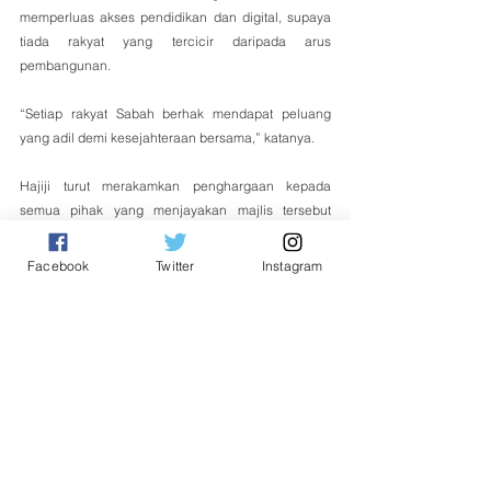
memperluas akses pendidikan dan digital, supaya 
tiada rakyat yang tercicir daripada arus 
pembangunan.
“Setiap rakyat Sabah berhak mendapat peluang 
yang adil demi kesejahteraan bersama,” katanya.
Hajiji turut merakamkan penghargaan kepada 
semua pihak yang menjayakan majlis tersebut 
termasuk penggiat seni, pemimpin masyarakat dan 
sukarelawan yang terus menghidupkan semangat 
Facebook
Twitter
Instagram
budaya Borneo.
“Semoga sambutan ini menyemarakkan kasih 
sayang, keharmonian dan menyatukan kita demi 
masa depan yang lebih gemilang,” katanya.
Tempatan