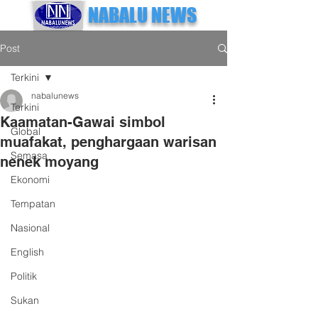
NABALU NEWS
Post
Terkini
nabalunews
Terkini
Kaamatan-Gawai simbol
Global
muafakat, penghargaan warisan
Semasa
nenek moyang
Ekonomi
Tempatan
Nasional
English
Politik
Sukan