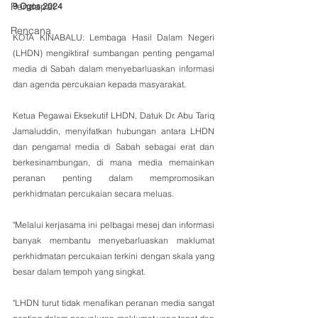
Pendapat
9 Ogos 2024
Rencana
KOTA KINABALU: Lembaga Hasil Dalam Negeri 
(LHDN) mengiktiraf sumbangan penting pengamal 
media di Sabah dalam menyebarluaskan informasi 
dan agenda percukaian kepada masyarakat. 
Ketua Pegawai Eksekutif LHDN, Datuk Dr. Abu Tariq 
Jamaluddin, menyifatkan hubungan antara LHDN 
dan pengamal media di Sabah sebagai erat dan 
berkesinambungan, di mana media memainkan 
peranan penting dalam mempromosikan 
perkhidmatan percukaian secara meluas.
"Melalui kerjasama ini pelbagai mesej dan informasi 
banyak membantu menyebarluaskan maklumat 
perkhidmatan percukaian terkini dengan skala yang 
besar dalam tempoh yang singkat.
"LHDN turut tidak menafikan peranan media sangat 