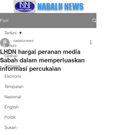
NABALU NEWS
Post
Terkini
nabalunews
Terkini
LHDN hargai peranan media
Global
Sabah dalam memperluaskan
Semasa
informasi percukaian
Ekonomi
Tempatan
Nasional
English
Politik
Sukan