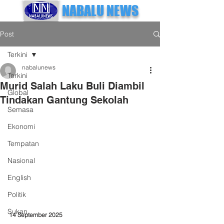
NABALU NEWS
Post
Terkini
nabalunews
Terkini
Murid Salah Laku Buli Diambil
Global
Tindakan Gantung Sekolah
Semasa
Ekonomi
Tempatan
Nasional
English
Politik
Sukan
14 September 2025