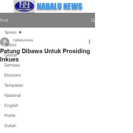
NABALU NEWS
Post
Terkini
nabalunews
Terkini
Patung Dibawa Untuk Prosiding
Global
Inkues
Semasa
Ekonomi
Tempatan
Nasional
English
Politik
Sukan