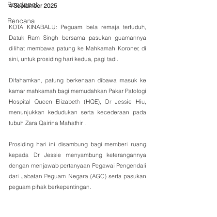
Pendapat
4 September 2025
Rencana
KOTA KINABALU: Peguam bela remaja tertuduh, 
Datuk Ram Singh bersama pasukan guamannya 
dilihat membawa patung ke Mahkamah Koroner, di 
sini, untuk prosiding hari kedua, pagi tadi.
Difahamkan, patung berkenaan dibawa masuk ke 
kamar mahkamah bagi memudahkan Pakar Patologi 
Hospital Queen Elizabeth (HQE), Dr Jessie Hiu, 
menunjukkan kedudukan serta kecederaan pada 
tubuh Zara Qairina Mahathir .
Prosiding hari ini disambung bagi memberi ruang 
kepada Dr Jessie menyambung keterangannya 
dengan menjawab pertanyaan Pegawai Pengendali 
dari Jabatan Peguam Negara (AGC) serta pasukan 
peguam pihak berkepentingan.