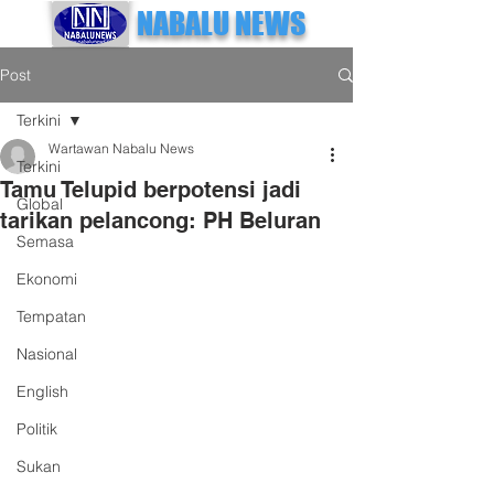
NABALU NEWS
Post
Terkini
Wartawan Nabalu News
Terkini
Tamu Telupid berpotensi jadi
Global
tarikan pelancong: PH Beluran
Semasa
Ekonomi
Tempatan
Nasional
English
Politik
Sukan