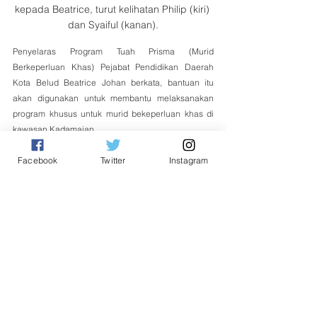
kepada Beatrice, turut kelihatan Philip (kiri) 
dan Syaiful (kanan).
Penyelaras Program Tuah Prisma (Murid 
Berkeperluan Khas) Pejabat Pendidikan Daerah 
Kota Belud Beatrice Johan berkata, bantuan itu 
akan digunakan untuk membantu melaksanakan 
program khusus untuk murid bekeperluan khas di 
kawasan Kadamaian.
Facebook
Twitter
Instagram
“Terima kasih kepada YBR dan Datuk Ewon, atas 
sokongan berterusan terhadap pembangunan 
pendidikan termasuk pelajar berkeperluan khas,” 
katanya.
Wakil SK Melangkap Funnah Lumabai turut 
merakamkan ucapan terima kasih kepada YBR atas 
sumbangan sebanyak RM7,000 kepada sekolah 
berkenaan bagi menjayakan Program Karnival 
Bahasa Melayu Sekolah Rendah Peringkat Zon 
Selatan.