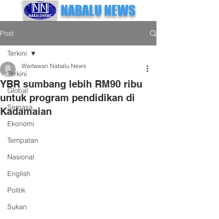
NABALU NEWS
Post
Terkini
Wartawan Nabalu News
Terkini
YBR sumbang lebih RM90 ribu
Global
untuk program pendidikan di
Semasa
Kadamaian
Ekonomi
Tempatan
Nasional
English
Politik
Sukan