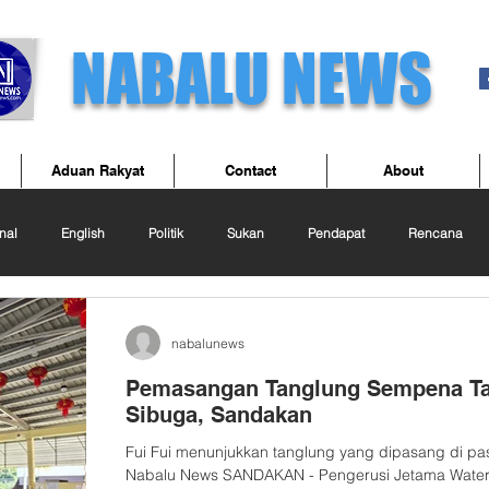
NABALU NEWS
Aduan Rakyat
Contact
About
nal
English
Politik
Sukan
Pendapat
Rencana
nabalunews
Pemasangan Tanglung Sempena Tah
Sibuga, Sandakan
Fui Fui menunjukkan tanglung yang dipasang di pas
Nabalu News SANDAKAN - Pengerusi Jetama Water