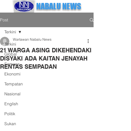
NABALU NEWS
Post
Terkini
Wartawan Nabalu News
Terkini
21 WARGA ASING DIKEHENDAKI
Global
DISYAKI ADA KAITAN JENAYAH
Semasa
RENTAS SEMPADAN
Ekonomi
Tempatan
Nasional
English
Politik
Sukan