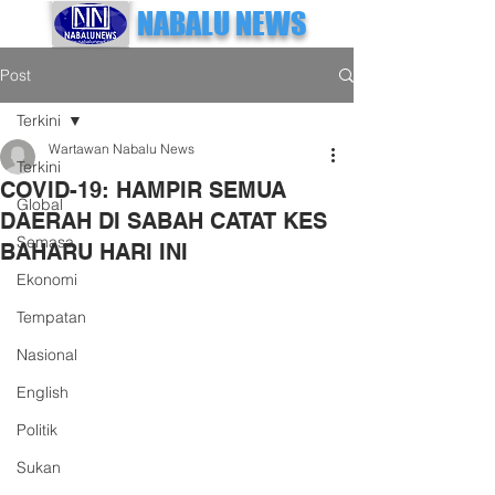
NABALU NEWS
Post
Terkini
Wartawan Nabalu News
Terkini
COVID-19: HAMPIR SEMUA
Global
DAERAH DI SABAH CATAT KES
Semasa
BAHARU HARI INI
Ekonomi
Tempatan
Nasional
English
Politik
Sukan