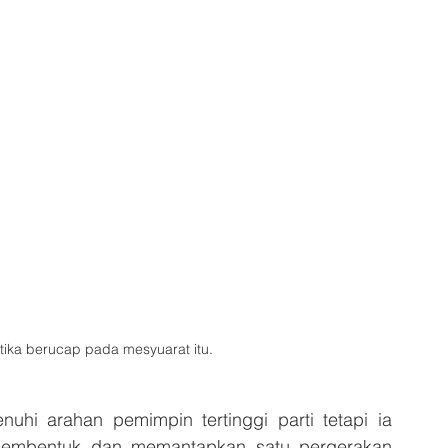
ketika berucap pada mesyuarat itu.
uhi arahan pemimpin tertinggi parti tetapi ia 
membentuk dan memantapkan satu pergerakan 