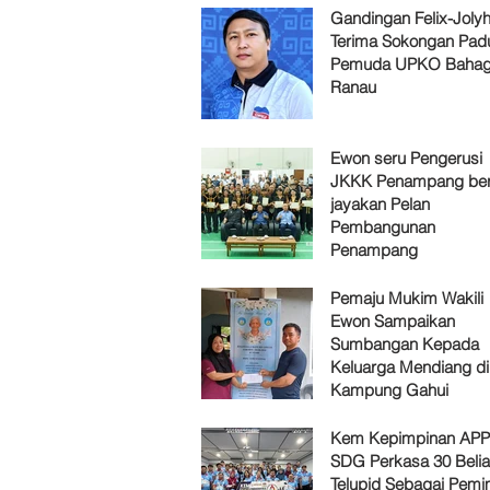
Gandingan Felix-Jol
Terima Sokongan Pad
Pemuda UPKO Bahag
Ranau
Ewon seru Pengerusi
JKKK Penampang ber
jayakan Pelan
Pembangunan
Penampang
Pemaju Mukim Wakili
Ewon Sampaikan
Sumbangan Kepada
Keluarga Mendiang di
Kampung Gahui
Kem Kepimpinan AP
SDG Perkasa 30 Belia
Telupid Sebagai Pemi