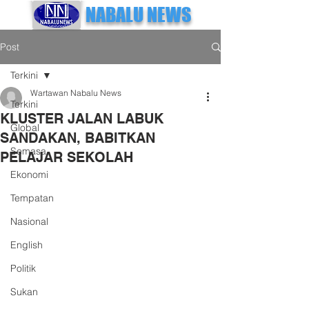
NABALU NEWS
Post
Terkini
Wartawan Nabalu News
Terkini
KLUSTER JALAN LABUK
Global
SANDAKAN, BABITKAN
Semasa
PELAJAR SEKOLAH
Ekonomi
Tempatan
Nasional
English
Politik
Sukan