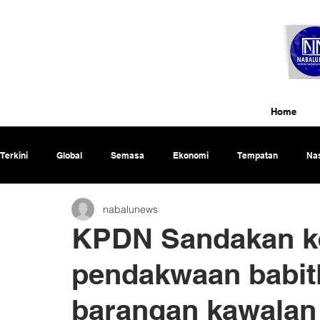
Home
Terkini
Global
Semasa
Ekonomi
Tempatan
Nas
nabalunews
Rencana
KPDN Sandakan ke
pendakwaan babit
barangan kawalan 