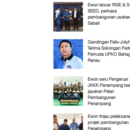
Ewon lancar RISE & S
SEED, perkasa
pembangunan usaha
Sabah
Gandingan Felix-Jol
Terima Sokongan Pad
Pemuda UPKO Bahag
Ranau
Ewon seru Pengerusi
JKKK Penampang ber
jayakan Pelan
Pembangunan
Penampang
Ewon tinjau pelaksan
projek pembangunan 
Penampang